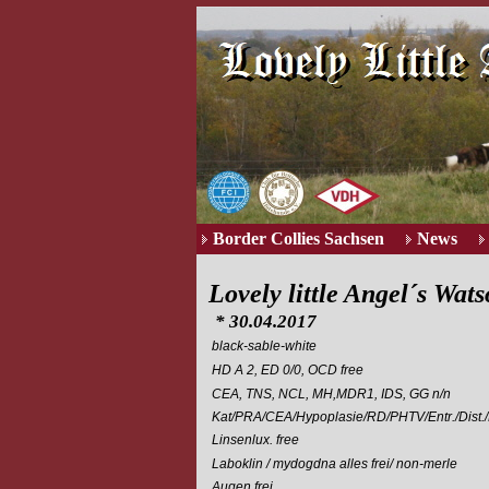
Border Collies Sachsen
News
Lovely little Angel´s Wat
* 30.04.2017
black-sable-white
HD A 2, ED 0/0, OCD free
CEA, TNS, NCL, MH,MDR1, IDS, GG n/n
Kat/PRA/CEA/Hypoplasie/RD/PHTV/Entr./Dist.
Linsenlux. free
Laboklin / mydogdna alles frei/ non-merle
Augen frei