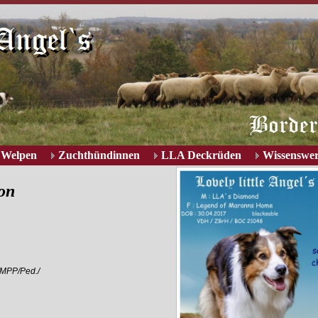
Welpen
Zuchthündinnen
LLA Deckrüden
Wissenswer
son
/MPP/Ped./